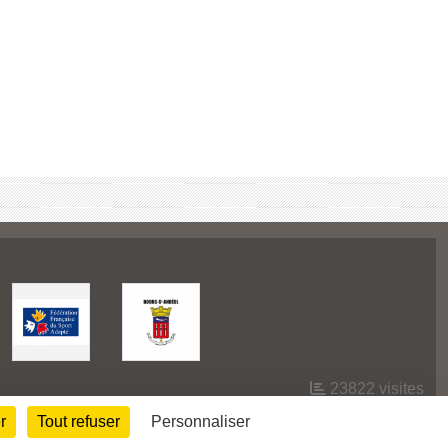
23822
visites
r
Tout refuser
Personnaliser
Informations légales