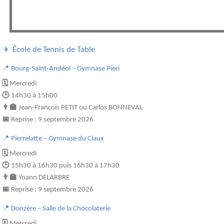
👦 École de Tennis de Table
📍 Bourg-Saint-Andéol – Gymnase Pieri
🗓
️
Mercredi
🕒
14h30 à 15h00
👨
🏫
Jean
‑
François PETIT ou Carlos BONNEVAL
📅
Reprise : 9 septembre 2026
📍 Pierrelatte – Gymnase du Claux
🗓
️
Mercredi
🕒
15h30 à 16h30 puis 16h30 à 17h30
👨‍🏫
Yoann DELARBRE
📅
Reprise : 9 septembre 2026
📍 Donzère – Salle de la Chocolaterie
🗓️
Mercredi