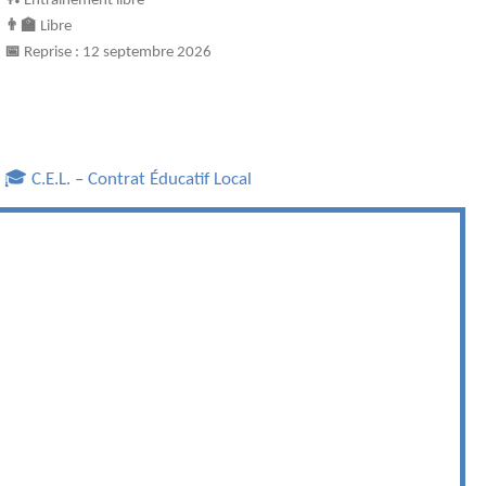
🏓 Entraînement libre
👨‍🏫
Libre
📅
Reprise : 12 septembre 2026
🎓 C.E.L. – Contrat Éducatif Local