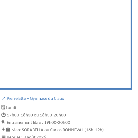
📍 Pierrelatte – Gymnase du Claux
🗓️
Lundi
🕒
17h00-18h30 ou 18h30-20h00
🏓 Entraînement libre : 19h00-20h00
👨‍🏫
Marc SORABELLA ou Carlos BONNEVAL (18h-19h)
📅
Reprise : 3 août 2026