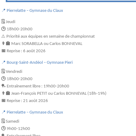
📍 Pierrelatte – Gymnase du Claux
🗓️
Jeudi
🕒
18h00-20h00
⚠️ Priorité aux équipes en semaine de championnat
👨‍🏫
Marc SORABELLA ou Carlos BONNEVAL
📅
Reprise : 6 août 2026
📍 Bourg-Saint-Andéol – Gymnase Pieri
🗓️
Vendredi
🕒
18h00-20h00
🏓 Entraînement libre : 19h00-20h00
👨‍🏫
Jean‑François PETIT ou Carlos BONNEVAL (18h-19h)
📅
Reprise : 21 août 2026
📍 Pierrelatte – Gymnase du Claux
🗓️
Samedi
🕒
9h00-12h00