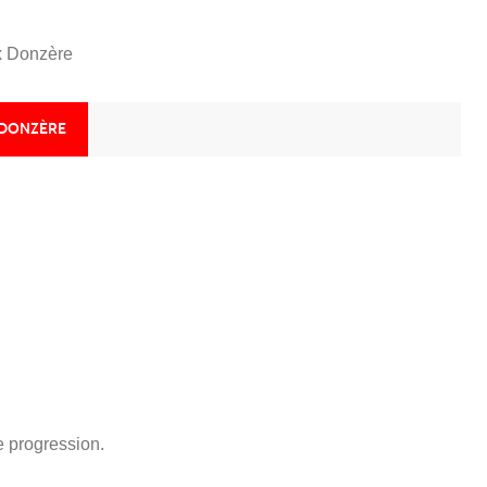
 Donzère
 DONZÈRE
 progression.