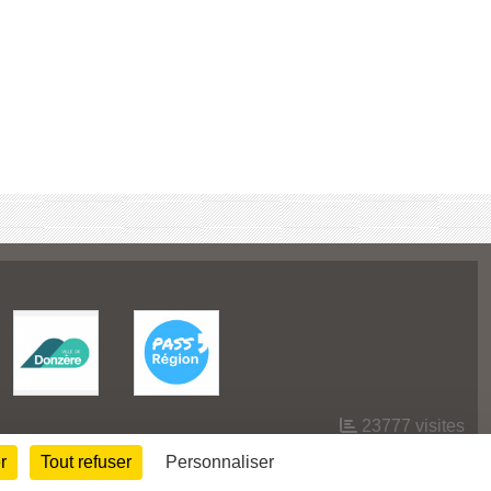
23777
visites
r
Tout refuser
Personnaliser
Informations légales